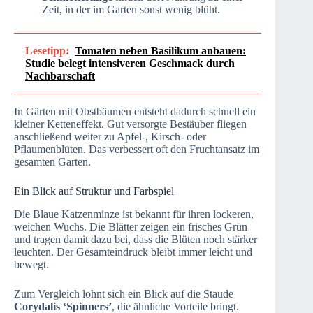
Zeit, in der im Garten sonst wenig blüht.
Lesetipp:
Tomaten neben Basilikum anbauen:
Studie belegt intensiveren Geschmack durch
Nachbarschaft
In Gärten mit Obstbäumen entsteht dadurch schnell ein
kleiner Ketteneffekt. Gut versorgte Bestäuber fliegen
anschließend weiter zu Apfel-, Kirsch- oder
Pflaumenblüten. Das verbessert oft den Fruchtansatz im
gesamten Garten.
Ein Blick auf Struktur und Farbspiel
Die Blaue Katzenminze ist bekannt für ihren lockeren,
weichen Wuchs. Die Blätter zeigen ein frisches Grün
und tragen damit dazu bei, dass die Blüten noch stärker
leuchten. Der Gesamteindruck bleibt immer leicht und
bewegt.
Zum Vergleich lohnt sich ein Blick auf die Staude
Corydalis ‘Spinners’
, die ähnliche Vorteile bringt.