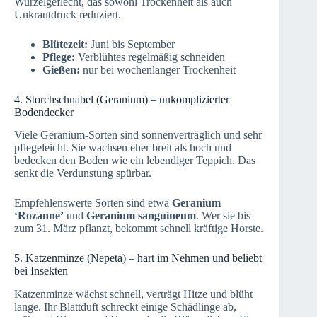
Wurzelgeflecht, das sowohl Trockenheit als auch
Unkrautdruck reduziert.
Blütezeit:
Juni bis September
Pflege:
Verblühtes regelmäßig schneiden
Gießen:
nur bei wochenlanger Trockenheit
4. Storchschnabel (Geranium) – unkomplizierter
Bodendecker
Viele Geranium-Sorten sind sonnenverträglich und sehr
pflegeleicht. Sie wachsen eher breit als hoch und
bedecken den Boden wie ein lebendiger Teppich. Das
senkt die Verdunstung spürbar.
Empfehlenswerte Sorten sind etwa
Geranium
‘Rozanne’
und
Geranium sanguineum
. Wer sie bis
zum 31. März pflanzt, bekommt schnell kräftige Horste.
5. Katzenminze (Nepeta) – hart im Nehmen und beliebt
bei Insekten
Katzenminze wächst schnell, verträgt Hitze und blüht
lange. Ihr Blattduft schreckt einige Schädlinge ab,