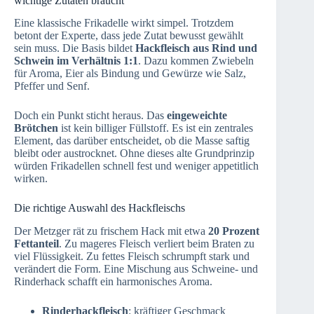
wichtige Zutaten braucht
Eine klassische Frikadelle wirkt simpel. Trotzdem
betont der Experte, dass jede Zutat bewusst gewählt
sein muss. Die Basis bildet
Hackfleisch aus Rind und
Schwein im Verhältnis 1:1
. Dazu kommen Zwiebeln
für Aroma, Eier als Bindung und Gewürze wie Salz,
Pfeffer und Senf.
Doch ein Punkt sticht heraus. Das
eingeweichte
Brötchen
ist kein billiger Füllstoff. Es ist ein zentrales
Element, das darüber entscheidet, ob die Masse saftig
bleibt oder austrocknet. Ohne dieses alte Grundprinzip
würden Frikadellen schnell fest und weniger appetitlich
wirken.
Die richtige Auswahl des Hackfleischs
Der Metzger rät zu frischem Hack mit etwa
20 Prozent
Fettanteil
. Zu mageres Fleisch verliert beim Braten zu
viel Flüssigkeit. Zu fettes Fleisch schrumpft stark und
verändert die Form. Eine Mischung aus Schweine- und
Rinderhack schafft ein harmonisches Aroma.
Rinderhackfleisch
: kräftiger Geschmack