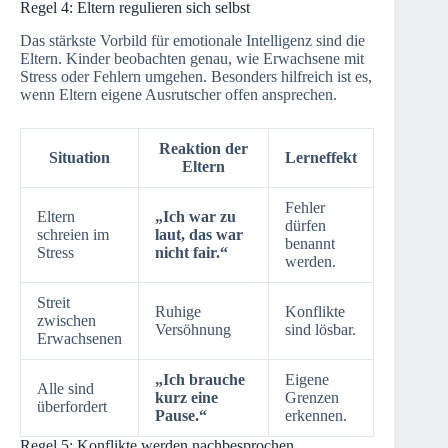
Regel 4: Eltern regulieren sich selbst
Das stärkste Vorbild für emotionale Intelligenz sind die
Eltern. Kinder beobachten genau, wie Erwachsene mit
Stress oder Fehlern umgehen. Besonders hilfreich ist es,
wenn Eltern eigene Ausrutscher offen ansprechen.
Reaktion der
Situation
Lerneffekt
Eltern
Fehler
Eltern
„Ich war zu
dürfen
schreien im
laut, das war
benannt
Stress
nicht fair.“
werden.
Streit
Ruhige
Konflikte
zwischen
Versöhnung
sind lösbar.
Erwachsenen
„Ich brauche
Eigene
Alle sind
kurz eine
Grenzen
überfordert
Pause.“
erkennen.
Regel 5: Konflikte werden nachbesprochen