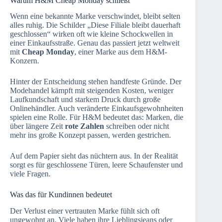
Warum H&M Cheap Monday schließt
Wenn eine bekannte Marke verschwindet, bleibt selten
alles ruhig. Die Schilder „Diese Filiale bleibt dauerhaft
geschlossen“ wirken oft wie kleine Schockwellen in
einer Einkaufsstraße. Genau das passiert jetzt weltweit
mit
Cheap Monday
, einer Marke aus dem H&M-
Konzern.
Hinter der Entscheidung stehen handfeste Gründe. Der
Modehandel kämpft mit steigenden Kosten, weniger
Laufkundschaft und starkem Druck durch große
Onlinehändler. Auch veränderte Einkaufsgewohnheiten
spielen eine Rolle. Für H&M bedeutet das: Marken, die
über längere Zeit
rote Zahlen
schreiben oder nicht
mehr ins große Konzept passen, werden gestrichen.
Auf dem Papier sieht das nüchtern aus. In der Realität
sorgt es für geschlossene Türen, leere Schaufenster und
viele Fragen.
Was das für Kundinnen bedeutet
Der Verlust einer vertrauten Marke fühlt sich oft
ungewohnt an. Viele haben ihre Lieblingsjeans oder